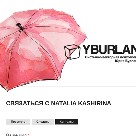
СВЯЗАТЬСЯ С NATALIA KASHIRINA
ГЛАВНЫЕ ВКЛАДКИ
(активная вкладка)
Просмотр
Следить
Контакты
Ваше имя
*