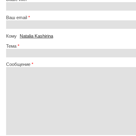
Ваш email
*
Кому
Natalia Kashirina
Тема
*
Сообщение
*