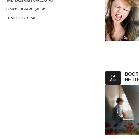
ЗАБЛУЖДЕНИЯ ПСИХОЛОГИИ
ПСИХОЛОГИЯ РОДИТЕЛЯ
ТРУДНЫЕ СЛУЧАИ
ВОСП
04
НЕПО
Авг