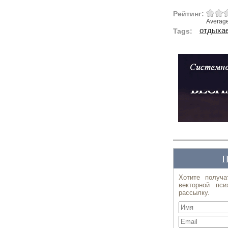
Рейтинг:
Averag
отдыхае
Tags: