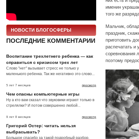
них есть и пре
именин украша
того же разряда
Мальчик, облад
НОВОСТИ БЛОГОСФЕРЫ
праздник, скаж
ПОСЛЕДНИЕ КОММЕНТАРИИ
приготовить до
распечатать и 
соревнования л
Воспитание трехлетнего ребенка — как
поэтому предос
справиться с кризисом трех лет
Слово "нет" вызывает стресс не только у
маленького ребенка. Так же негативно это слово...
5 лет 7 месяцев
просмотр
Чем опасны компьютерные игры
Ну а кто вам сказал что звуковики играют только в
стрелялки? И потом совершенно любой...
9 лет 8 месяцев
просмотр
Григорий Остер: читать нельзя
выбрасывать?
Большое спасибо за такой подробный разбор.