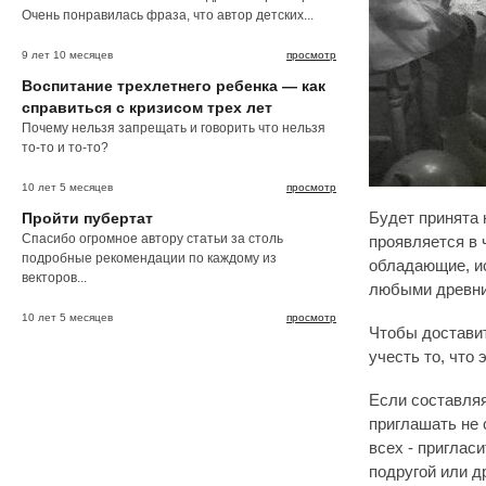
Очень понравилась фраза, что автор детских...
9 лет 10 месяцев
просмотр
Воспитание трехлетнего ребенка — как
справиться с кризисом трех лет
Почему нельзя запрещать и говорить что нельзя
то-то и то-то?
10 лет 5 месяцев
просмотр
Пройти пубертат
Будет принята 
Спасибо огромное автору статьи за столь
проявляется в 
подробные рекомендации по каждому из
обладающие, и
векторов...
любыми древни
10 лет 5 месяцев
просмотр
Чтобы доставит
учесть то, что
Если составляя
приглашать не 
всех - приглас
подругой или д