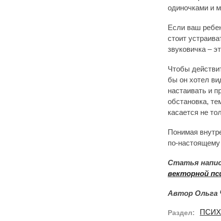
одиночками и 
Если ваш ребен
стоит устраива
звуковичка – эт
Чтобы действит
бы он хотел вид
настаивать и п
обстановка, те
касается не то
Понимая внутре
по-настоящему
Статья напис
векторной пс
Автор Ольга 
ПСИХ
Раздел: