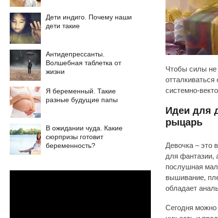
Дети индиго. Почему наши
дети такие
Антидепрессанты.
Волшебная таблетка от
Чтобы силы не 
жизни
отталкиваться
системно-векто
Я беременный. Такие
разные будущие папы
Идеи для 
рыцарь
В ожидании чуда. Какие
сюрпризы готовит
беременность?
Девочка – это 
для фантазии, 
послушная мале
вышивание, пле
обладает анал
Сегодня можно 