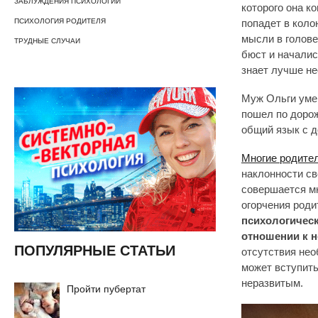
ЗАБЛУЖДЕНИЯ ПСИХОЛОГИИ
которого она ко
ПСИХОЛОГИЯ РОДИТЕЛЯ
попадет в кол
мысли в голове
ТРУДНЫЕ СЛУЧАИ
бюст и началис
знает лучше не
Муж Ольги уме
пошел по доро
общий язык с д
Многие родите
наклонности св
совершается мн
огорчения роди
психологическ
отношении к 
ПОПУЛЯРНЫЕ СТАТЬИ
отсутствия нео
может вступить
неразвитым.
Пройти пубертат