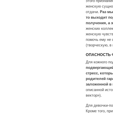
этого признани
женскую сущно
отдачи.
Раз мы
то выходит по
получения, а 
женских коллек
женскую чувств
помочь ему не 
(творческую, в 
ОПАСНОСТЬ 
Для кожного по
подвергающий
стресс, котор
родителей гар
заложенной в 
описанной исто
вектор»).
Для девочки-по
Кроме того, пр