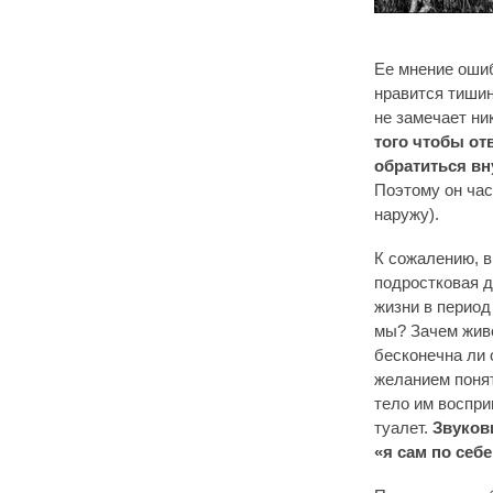
Ее мнение ошиб
нравится тишин
не замечает ни
того чтобы от
обратиться вн
Поэтому он час
наружу).
К сожалению, в
подростковая 
жизни в период
мы? Зачем живе
бесконечна ли 
желанием понят
тело им воспри
туалет.
Звукови
«я сам по себе