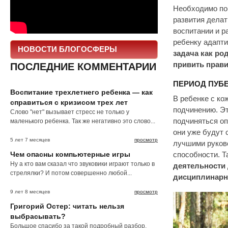
Необходимо пон
развития делат
воспитании и р
ребенку адапт
НОВОСТИ БЛОГОСФЕРЫ
задача как ро
привить прави
ПОСЛЕДНИЕ КОММЕНТАРИИ
ПЕРИОД ПУБ
Воспитание трехлетнего ребенка — как
В ребенке с ко
справиться с кризисом трех лет
подчинению. Эт
Слово "нет" вызывает стресс не только у
подчиняться оп
маленького ребенка. Так же негативно это слово...
они уже будут 
5 лет 7 месяцев
просмотр
лучшими руково
Чем опасны компьютерные игры
способности. Т
Ну а кто вам сказал что звуковики играют только в
деятельности
стрелялки? И потом совершенно любой...
дисциплинарн
9 лет 8 месяцев
просмотр
Григорий Остер: читать нельзя
выбрасывать?
Большое спасибо за такой подробный разбор.