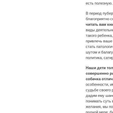
есть полезную.
В период пубер
благоприятно с
читать вам кн
виды деятельно
такого ребенка
привлечь ваше
стать патологи
шутом и балагу
политика, сати
Наши дети тол
совершенно ра
собачка отлич
особенности, и
судьбе своего 
дадим ему шанс
понимать суть 
желания, мы по
полной мере, б