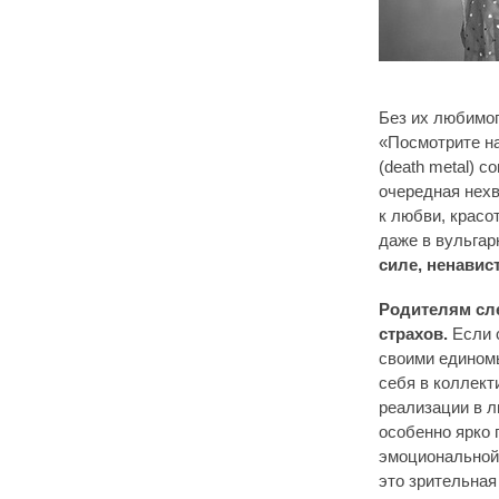
Без их любимог
«Посмотрите на
(death metal) 
очередная нехв
к любви, красо
даже в вульга
силе, ненавис
Родителям сле
страхов.
Если с
своими едином
себя в коллект
реализации в 
особенно ярко 
эмоциональной
это зрительна