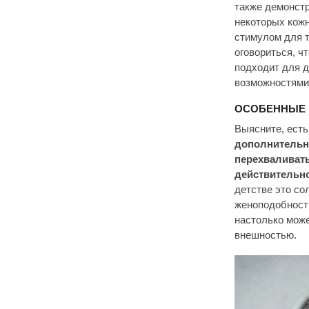
также демонстр
некоторых кож
стимулом для т
оговориться, ч
подходит для 
возможностями,
ОСОБЕННЫЕ 
Выясните, есть
дополнительн
перехваливать
действительно
детстве это со
женоподобности
настолько може
внешностью.