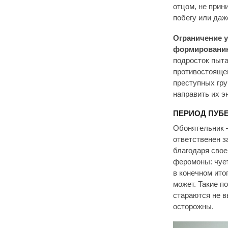
отцом, не прин
побегу или даж
Ограничение у
формированию
подросток пыта
противостоящей
преступных гру
направить их э
ПЕРИОД ПУБ
Обонятельник —
ответственен з
благодаря свое
феромоны: чует
в конечном ито
может. Такие п
стараются не в
осторожны.