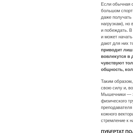
Если обычная ф
большом спорте
даже получать 
нагрузкам), но
и побеждать. В
и может начать
дают для них т
приводит лишь
вовлекутся в
чувствуют тол
общность, кол
Таким образом,
свою силу и, в
Мышечники — э
физического тр
преподавателя 
кожного вектор
стремление к н
ПУБЕРТАТ П