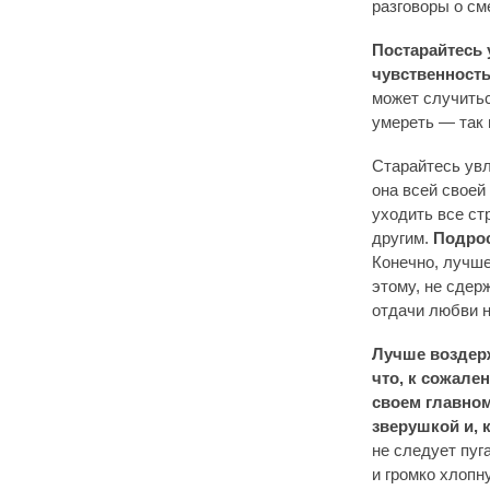
разговоры о см
Постарайтесь 
чувственность
может случитьс
умереть — так
Старайтесь увл
она всей своей
уходить все ст
другим.
Подрос
Конечно, лучше
этому, не сде
отдачи любви н
Лучше воздерж
что, к сожале
своем главном
зверушкой и, 
не следует пуг
и громко хлопн