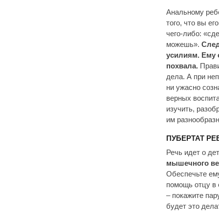
Анальному ребе
того, что вы е
чего-либо: «сд
можешь».
След
усилиям. Ему
похвала.
Прави
дела. А при не
ни ужасно созн
верных воспита
изучить, разоб
им разнообраз
ПУБЕРТАТ Р
Речь идет о де
мышечного век
Обеспечьте ему
помощь отцу в 
– покажите пар
будет это дела