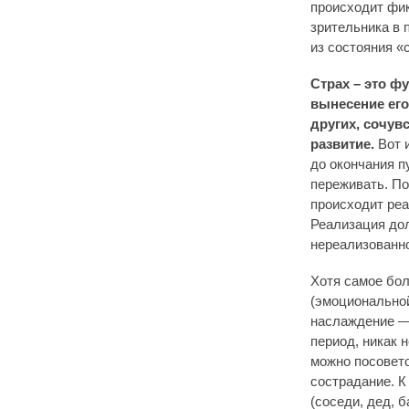
происходит фик
зрительника в 
из состояния «
Страх – это ф
вынесение его 
других, сочув
развитие.
Вот и
до окончания п
переживать. По
происходит реа
Реализация дол
нереализованн
Хотя самое бо
(эмоциональной
наслаждение — 
период, никак 
можно посовето
сострадание. К
(соседи, дед, 