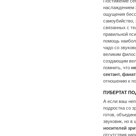
Постижение себ
наслаждением ж
ощущения бесс
самоубийство, 
связанных с те
правильной пси
помощь наибол
чадо со звуков
великим филосо
создающим вели
помнить, что
не
сектант, фана
отношению к по
ПУБЕРТАТ П
А если ваш неп
подростка со з
готов, объедин
звуковик, но в
носителей зри
отсутствия на