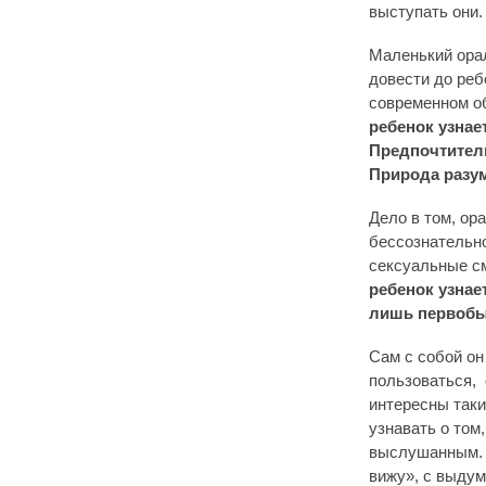
выступать они.
Маленький орал
довести до реб
современном о
ребенок узнает
Предпочтитель
Природа разум
Дело в том, ор
бессознательно
сексуальные 
ребенок узнает
лишь первобы
Сам с собой он
пользоваться, 
интересны таки
узнавать о том
выслушанным. Т
вижу», с выдум