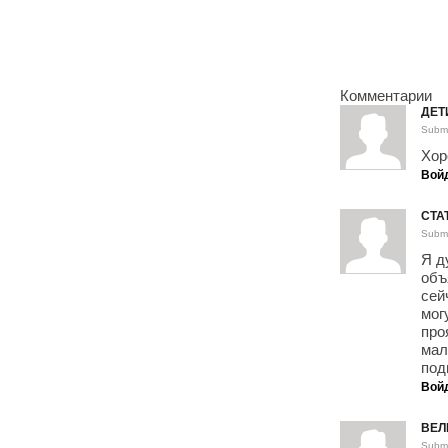
Комментарии
ДЕТ
Submi
Хор
Вой
СТА
Submi
Я д
объ
сей
мог
про
мал
под
Вой
ВЕЛ
Submi