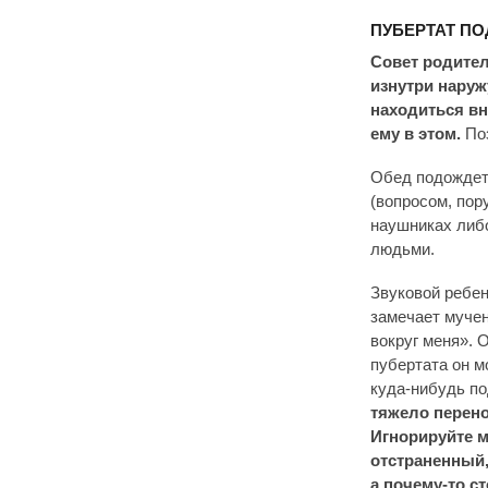
ПУБЕРТАТ П
Совет родител
изнутри наруж
находиться вн
ему в этом.
По
Обед подождет!
(вопросом, пор
наушниках либо
людьми.
Звуковой ребен
замечает мучен
вокруг меня».
пубертата он м
куда-нибудь по
тяжело перено
Игнорируйте м
отстраненный,
а почему-то ст