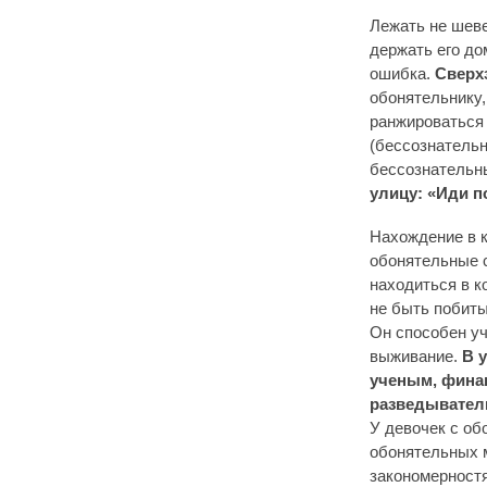
Лежать не шеве
держать его д
ошибка.
Сверх
обонятельнику,
ранжироваться 
(бессознательн
бессознательн
улицу: «Иди п
Нахождение в 
обонятельные с
находиться в к
не быть побиты
Он способен уч
выживание.
В 
ученым, финан
разведывател
У девочек с об
обонятельных м
закономерностя