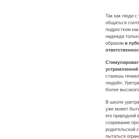
Так как люди с
общаться соотв
подростком как 
надежда только
образом
в пуб
ответственнос
Стимулировать
устремленной
станешь гениал
людей». Уретра
более высоког
В школе уретра
уже может быть
его природной
созревание про
родительской с
пытаться огран