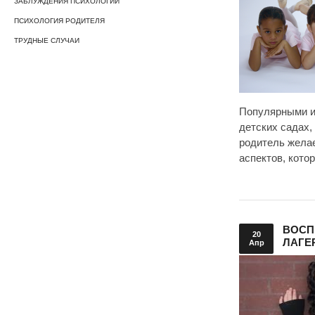
ЗАБЛУЖДЕНИЯ ПСИХОЛОГИИ
ПСИХОЛОГИЯ РОДИТЕЛЯ
ТРУДНЫЕ СЛУЧАИ
Популярными и
детских садах,
родитель желае
аспектов, кото
ВОСП
20
ЛАГЕ
Апр