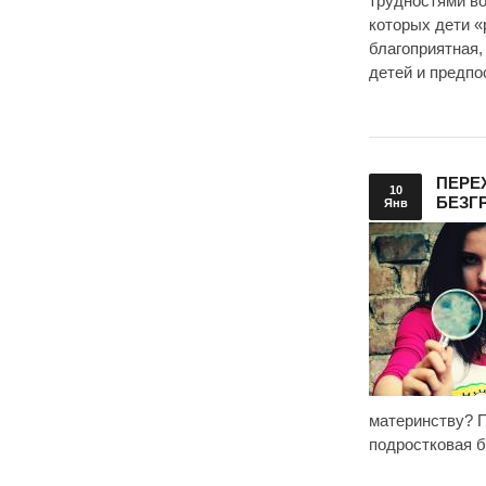
трудностями во
которых дети «
благоприятная,
детей и предпо
ПЕРЕ
10
БЕЗГ
Янв
материнству? 
подростковая б