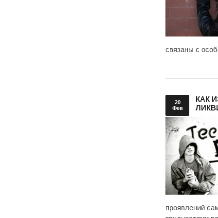
связаны с особ
КАК 
20
ЛИКВ
Фев
проявлений сам