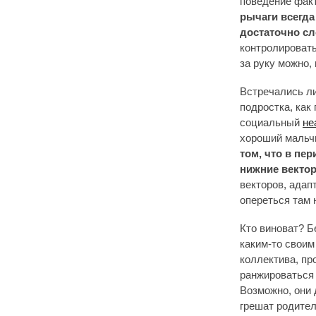
поведение факт
рычаги всегда
достаточно сл
контролировать
за руку можно,
Встречались ли
подростка, как
социальный
не
хороший мальчи
том, что в пе
нижние вектор
векторов, адап
опереться там 
Кто виноват? Б
каким-то своим
коллектива, пр
ранжироваться 
Возможно, они 
грешат родител