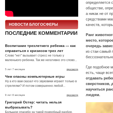
определяется 
обществе, опре
а никак не от 
средствами мас
НОВОСТИ БЛОГОСФЕРЫ
качеств, котор
ПОСЛЕДНИЕ КОММЕНТАРИИ
Ранг животного
место, которо
Воспитание трехлетнего ребенка — как
очередь завис
справиться с кризисом трех лет
из стаи самый 
Слово "нет" вызывает стресс не только у
бессознательно
маленького ребенка. Так же негативно это слово...
Где подобное м
5 лет 7 месяцев
просмотр
есть, чаще все
Чем опасны компьютерные игры
отдавать ребе
Ну а кто вам сказал что звуковики играют только в
сверстников, 
стрелялки? И потом совершенно любой...
научиться ран
людям.
9 лет 8 месяцев
просмотр
Григорий Остер: читать нельзя
выбрасывать?
Большое спасибо за такой подробный разбор.