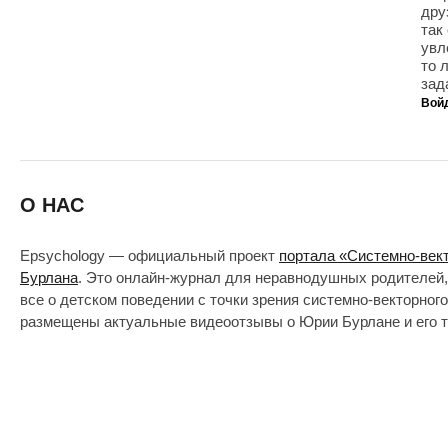
дру
так
увл
то 
зад
Вой
О НАС
Epsychology — официальный проект
портала «Системно-век
Бурлана
. Это онлайн-журнал для неравнодушных родителей,
все о детском поведении с точки зрения системно-векторног
размещены актуальные видеоотзывы о Юрии Бурлане и его т