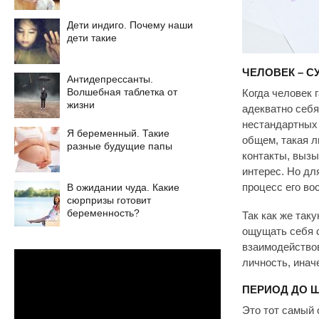
Дети индиго. Почему наши
дети такие
ЧЕЛОВЕК – 
Антидепрессанты.
Волшебная таблетка от
Когда человек 
жизни
адекватно себя
нестандартных
Я беременный. Такие
общем, такая л
разные будущие папы
контакты, вызы
интерес. Но дл
В ожидании чуда. Какие
процесс его во
сюрпризы готовит
беременность?
Так как же так
ощущать себя 
взаимодействов
личность, инач
ПЕРИОД ДО Ш
Это тот самый 