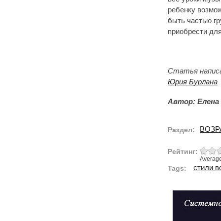
ребенку возмож
быть частью гр
приобрести дл
Статья написа
Юрия Бурлана
Автор: Елена 
ВОЗР
Раздел:
Рейтинг:
Averag
стили в
Tags: