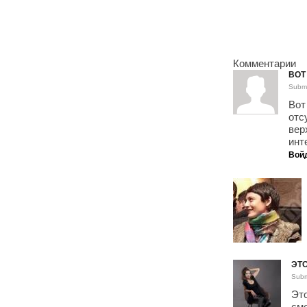
Комментарии
ВОТ
Submi
Вот
отс
вер
инт
Вой
ЭТО
Subm
Это
смо