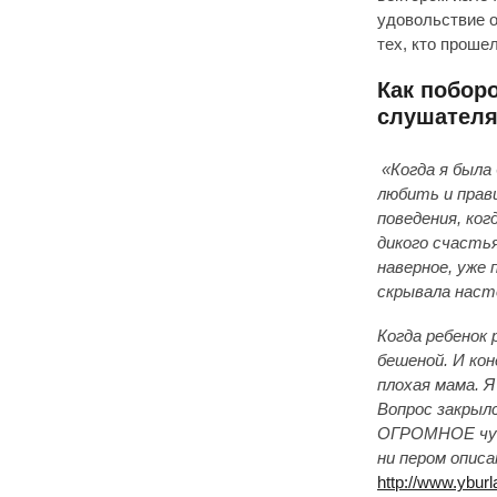
удовольствие о
тех, кто проше
Как побор
слушателя
«
Когда я была
любить и прав
поведения, ко
дикого счастья
наверное, уже 
скрывала наст
Когда ребенок
бешеной. И ко
плохая мама. 
Вопрос закрыл
ОГРОМНОЕ чувс
ни пером опис
http://www.yburl