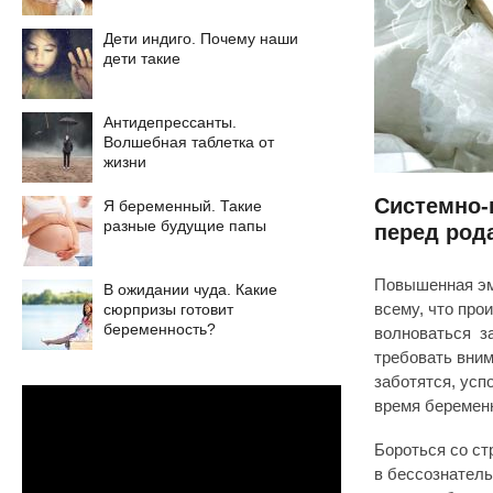
Дети индиго. Почему наши
дети такие
Антидепрессанты.
Волшебная таблетка от
жизни
Системно-
Я беременный. Такие
разные будущие папы
перед род
Повышенная эм
В ожидании чуда. Какие
сюрпризы готовит
всему, что про
беременность?
волноваться за
требовать вним
заботятся, успо
время беремен
Бороться со ст
в бессознатель