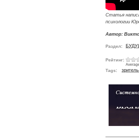
Статья написа
психологии Юр
Автор: Викто
БУДУ
Раздел:
Рейтинг:
Averag
зритель
Tags: