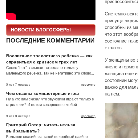
приспособитьс
Системно-векто
присуще людям
способны из ма
НОВОСТИ БЛОГОСФЕРЫ
что этот вообр
ПОСЛЕДНИЕ КОММЕНТАРИИ
состояние таки
страхов.
Воспитание трехлетнего ребенка — как
У женщины во в
справиться с кризисом трех лет
числе и гормон
Слово "нет" вызывает стресс не только у
маленького ребенка. Так же негативно это слово...
женщина еще и 
состоянии могу
5 лет 7 месяцев
просмотр
важно для малы
Чем опасны компьютерные игры
на нем.
Ну а кто вам сказал что звуковики играют только в
стрелялки? И потом совершенно любой...
9 лет 8 месяцев
просмотр
Григорий Остер: читать нельзя
выбрасывать?
Большое спасибо за такой подробный разбор.