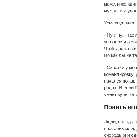
маму, и женщин
муж утром упал
Усмехнувшись, 
- Ну и ну, - за
заговори я о с
Чтобы, как в к
Но как бы не та
- Схватки у ме
командировку, 
начался пожар.
родах. И если 
умеет зубы заг
Понять ег
Люди, обладаю
способными ад
очередь они сд