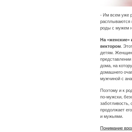
- Им всем уже 
расплываются и
роды с мужем н
На «женские» 
вектором
. Это
детям. Женщина
представлении 
дома, на котор
домашнего очаг
мужчиной с ан
Поэтому и к ро
по-мужски, без
заботливость, 
продолжает его
и мужьями.
Понимание вро