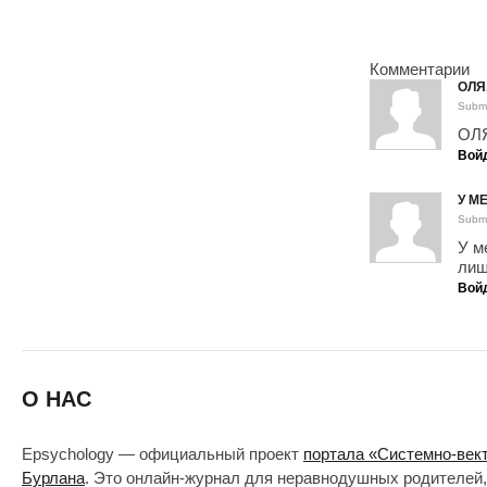
Комментарии
ОЛЯ
Submi
ОЛЯ
Вой
У М
Submi
У м
лиш
Вой
О НАС
Epsychology — официальный проект
портала «Системно-век
Бурлана
. Это онлайн-журнал для неравнодушных родителей,