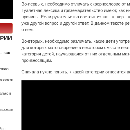
Во-первых, необходимо отличать сквернословие от ма
Туалетная лексика и гряземарательство имеют, как н
причины. Если ругательства состоят из «ж…», «ср…»,
уже другой вопрос и другой ответ. В данном тексте ре
о нем.
РИИ
Во-вторых, необходимо различать, какие дети употре
для которых матоговорение в некотором смысле неот
— как
категория детей, научающаяся от них отдельным ма
произносящим.
лово...
Сначала нужно понять, к какой категории относится 
просмотр
олько в
просмотр
бор.