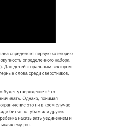
лана определяет первую категорию
овокупность определенного набора
). Для детей с оральным вектором
терные слова среди сверстников,
ым будет утверждение «Что
аничивать. Однако, понимая
ограничение это ни в коем случае
иде битья по губам или других
 ребенка наказывать уединением и
ыкая» ему рот.