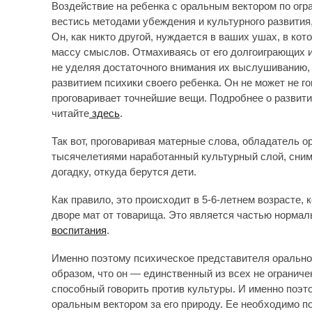
Воздействие на ребенка с оральным вектором по ог
вестись методами убеждения и культурного развития
Он, как никто другой, нуждается в ваших ушах, в ко
массу смыслов. Отмахиваясь от его долгоиграющих и
не уделяя достаточного внимания их выслушиванию,
развитием психики своего ребенка. Он не может не го
проговаривает точнейшие вещи. Подробнее о развити
читайте
здесь
.
Так вот, проговаривая матерные слова, обладатель о
тысячелетиями наработанный культурный слой, снима
догадку, откуда берутся дети.
Как правило, это происходит в 5-6-летнем возрасте,
дворе мат от товарища. Это является частью нормал
воспитания
.
Именно поэтому психическое представителя оральног
образом, что он — единственный из всех не огранич
способный говорить против культуры. И именно поэт
оральным вектором за его природу. Ее необходимо п