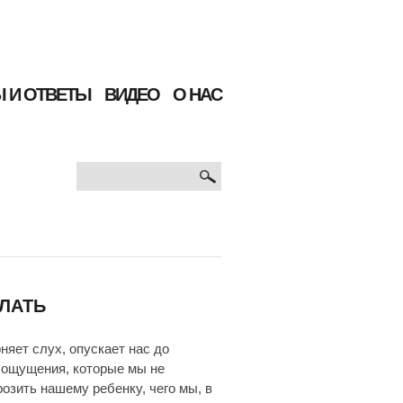
 И ОТВЕТЫ
ВИДЕО
О НАС
ФОРМА
Поиск
ПОИСКА
ЕЛАТЬ
няет слух, опускает нас до
 ощущения, которые мы не
розить нашему ребенку, чего мы, в