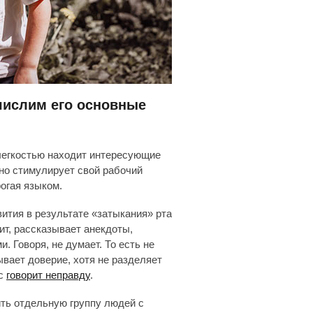
числим его основные
 легкостью находит интересующие
нно стимулирует свой рабочий
рогая языком.
ития в результате «затыкания» рта
ит, рассказывает анекдоты,
Говоря, не думает. То есть не
вает доверие, хотя не разделяет
ас
говорит неправду
.
ть отдельную группу людей с