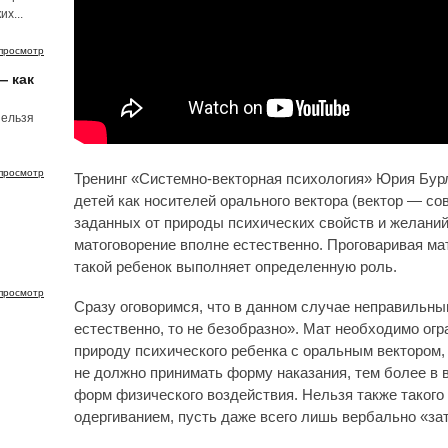
х...
просмотр
— как
нельзя
просмотр
Тренинг «Системно-векторная психология» Юрия Бур
детей как носителей орального вектора (вектор — с
заданных от природы психических свойств и желаний
матоговорение вполне естественно. Проговаривая ма
такой ребенок выполняет определенную роль.
просмотр
Сразу оговоримся, что в данном случае неправильн
естественно, то не безобразно». Мат необходимо огр
природу психического ребенка с оральным вектором, 
не должно принимать форму наказания, тем более в в
форм физического воздействия. Нельзя также такого
одергиванием, пусть даже всего лишь вербально «зат