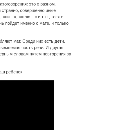
тоговорения: это о разном.
и странно, совершенно иные
 «пи…», «шлю…» и т. п., то это
чь пойдет именно о мате, и только
бляют мат. Среди них есть дети,
ъемлемая часть речи. И другая
терным словам путем повторения за
ваш ребенок.