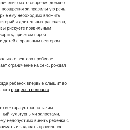
раничению матоговорения должно
, поощрения за правильную речь.
торые ему необходимо вложить
сторий и длительных рассказов,
 вы рискуете правильным
ворить, при этом порой
и детей с оральным вектором
рального вектора пробивает
ет ограничение на секс, рождая
 когда ребенок впервые слышит во
ьного
процесса полового
о вектора устроено таким
енный культурными запретами,
ому недопустимо винить ребенка с
онимать и задавать правильное