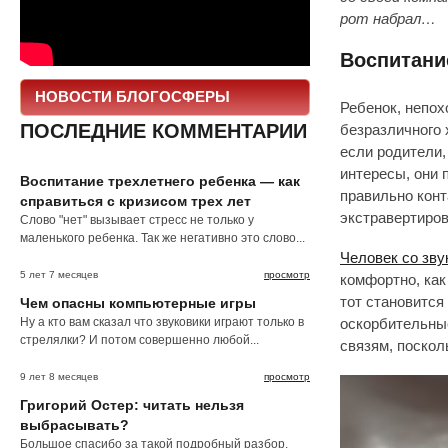
рот набрал…
Воспитани
НОВОСТИ БЛОГОСФЕРЫ
Ребенок, непох
ПОСЛЕДНИЕ КОММЕНТАРИИ
безразличного 
если родители,
интересы, они 
Воспитание трехлетнего ребенка — как
правильно конт
справиться с кризисом трех лет
экстравертиров
Слово "нет" вызывает стресс не только у
маленького ребенка. Так же негативно это слово...
Человек со зв
5 лет 7 месяцев
просмотр
комфортно, как
тот становится
Чем опасны компьютерные игры
Ну а кто вам сказал что звуковики играют только в
оскорбительны
стрелялки? И потом совершенно любой...
связям, поскол
9 лет 8 месяцев
просмотр
Григорий Остер: читать нельзя
выбрасывать?
Большое спасибо за такой подробный разбор.