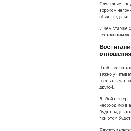
Сочетание полу
ворохом непони
обид создание.
И чем старше с
постоянным жел
Воспитани
отношени
Чтобы воспитан
важно учитыват
разных векторо
другой.
Любой вектор –
необходимо вид
будет радовать
при этом будет
Статья напис