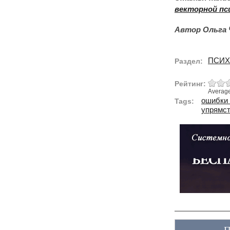
векторной пс
Автор Ольга 
ПСИХ
Раздел:
Рейтинг:
Averag
ошибки 
Tags:
упрямс