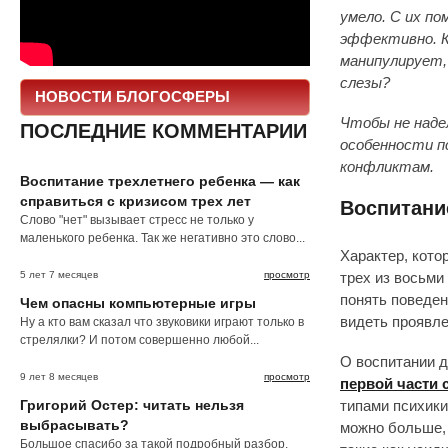
умело. С их п
эффективно. К
манипулирует,
слезы?
НОВОСТИ БЛОГОСФЕРЫ
Чтобы не надел
ПОСЛЕДНИЕ КОММЕНТАРИИ
особенности п
конфликтам.
Воспитание трехлетнего ребенка — как
справиться с кризисом трех лет
Воспитани
Слово "нет" вызывает стресс не только у
маленького ребенка. Так же негативно это слово...
Характер, кото
5 лет 7 месяцев
просмотр
трех из восьми
понять поведен
Чем опасны компьютерные игры
видеть проявле
Ну а кто вам сказал что звуковики играют только в
стрелялки? И потом совершенно любой...
О воспитании д
9 лет 8 месяцев
просмотр
первой части 
Григорий Остер: читать нельзя
типами психики
выбрасывать?
можно больше, 
Большое спасибо за такой подробный разбор.