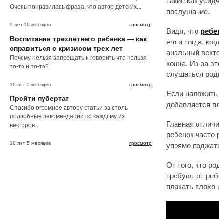
такие как усид
Очень понравилась фраза, что автор детских...
послушание.
9 лет 10 месяцев
просмотр
Видя, что
ребе
Воспитание трехлетнего ребенка — как
его и тогда, ко
справиться с кризисом трех лет
анальный векто
Почему нельзя запрещать и говорить что нельзя
конца. Из-за э
то-то и то-то?
слушаться род
10 лет 5 месяцев
просмотр
Если наложить 
Пройти пубертат
добавляется п
Спасибо огромное автору статьи за столь
подробные рекомендации по каждому из
Главная отличи
векторов...
ребенок часто 
10 лет 5 месяцев
просмотр
упрямо поджаты
От того, что р
требуют от реб
плакать плохо 