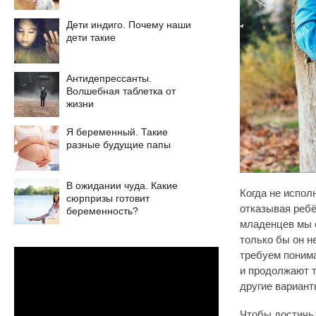
Дети индиго. Почему наши
дети такие
Антидепрессанты.
Волшебная таблетка от
жизни
Я беременный. Такие
разные будущие папы
В ожидании чуда. Какие
Когда не испол
сюрпризы готовит
отказывая ребё
беременность?
младенцев мы с
только бы он н
требуем понима
и продолжают т
другие вариант
Чтобы достичь 