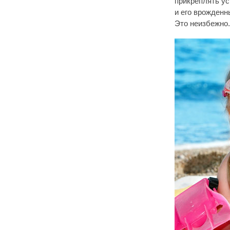
прикреплять ус
и его врожденн
Это неизбежно.