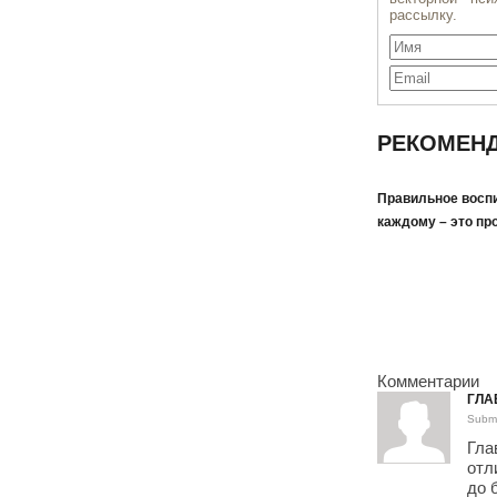
РЕКОМЕНД
Правильное воспи
каждому – это пр
Комментарии
ГЛА
Submi
Гла
отл
до 