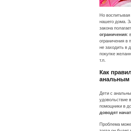
Но воспитывая 
нашего дома. З
закона полагае
ограничения
:
ограничения в 
не заходить в 
покупке желанн
т.п.
Как прави
анальным 
Дети с анальны
удовольствие в
помощники в д
доводят начат
Проблема может
тогда он будет 