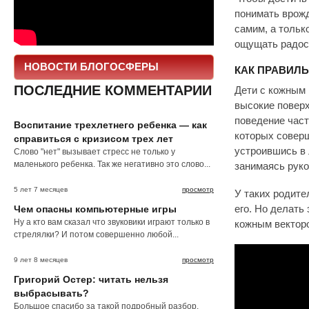
понимать врожд
самим, а тольк
ощущать радост
НОВОСТИ БЛОГОСФЕРЫ
КАК ПРАВИЛ
ПОСЛЕДНИЕ КОММЕНТАРИИ
Дети с кожным 
высокие поверх
поведение част
Воспитание трехлетнего ребенка — как
которых соверш
справиться с кризисом трех лет
устроившись в 
Слово "нет" вызывает стресс не только у
маленького ребенка. Так же негативно это слово...
занимаясь рук
5 лет 7 месяцев
просмотр
У таких родите
Чем опасны компьютерные игры
его. Но делать
Ну а кто вам сказал что звуковики играют только в
кожным векторо
стрелялки? И потом совершенно любой...
9 лет 8 месяцев
просмотр
Григорий Остер: читать нельзя
выбрасывать?
Большое спасибо за такой подробный разбор.