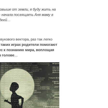
повыше от земли, я буду жить на
- начала посвящать Аня маму в
идеей…
укового вектора, раз так легко
 таких играх родители помогают
ес к познанию мира, воплощая
в голове
…