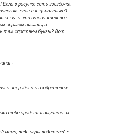
л! Если в рисунке есть звездочка,
нергию, если внизу маленький
ную дыру, и это отрицательное
им образом писать, а
ишь там спрятаны буквы? Вот
кана!»
ились от радости изобретения!
лько тебе придется выучить их
ей мама, ведь игры родителей с