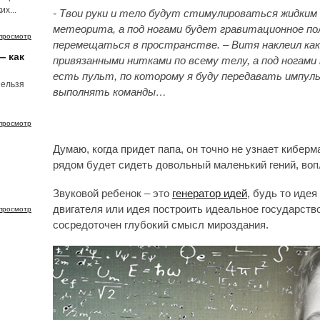
х...
- Твои руки и тело будут стимулироваться жидким
метеорита, а под ногами будет гравитационное по
просмотр
перемещаться в пространстве. – Витя наклеил как
— как
привязанными нитками по всему телу, а под ногами
есть пульт, по которому я буду передавать импуль
нельзя
выполнять команды…
просмотр
Думаю, когда придет папа, он точно не узнает кибер
рядом будет сидеть довольный маленький гений, во
Звуковой ребенок – это
генератор идей
, будь то идея
двигателя или идея построить идеальное государство 
просмотр
сосредоточен глубокий смысл мироздания.