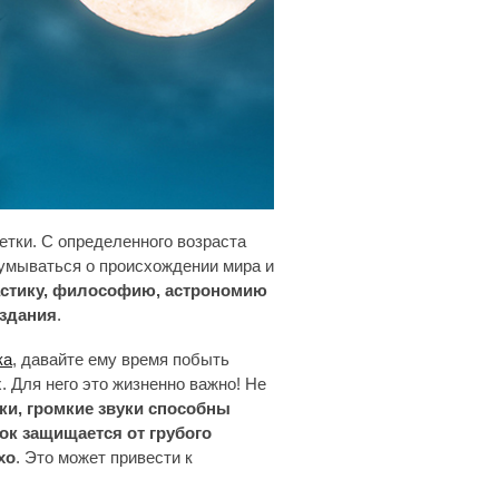
етки. С определенного возраста
думываться о происхождении мира и
астику, философию, астрономию
оздания
.
ка
, давайте ему время побыть
 Для него это жизненно важно! Не
ки, громкие звуки способны
ок защищается от грубого
хо
. Это может привести к