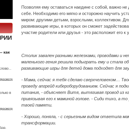
Позволяя ему оставаться наедине с собой, важно не 
себе. Необходимо его мягко и осторожно научить ус
миром: другими детьми, взрослыми, коллективом. Дл
развивающие игры, в которых он сможет задействова
участие родители или друзья - это расположит его к 
РИИ
— как
Столик завален разными железками, проводами и 
маленького гения решила подыграть ему и стала об
развивающие игры для детей дома подходят для зву
лово...
просмотр
- Мама, сейчас я тебя сделаю сверхчеловеком… Тво
проведу апгрейд кибероборудованием. Сейчас я подк
питания, - объясняет Витя, вытягивая провод из ка
олько в
привязывая его к маминой голове. - Сиди тихо, а т
твоей памяти.
просмотр
- Хорошо, поняла, - с серьезным видом ответила ма
трансформации.
бор.