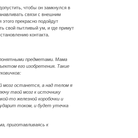
допустить, чтобы он замкнулся в
танавливать связи с внешним
я этого прекрасно подойдут
ть свой пытливый ум, и где примут
установлению контакта.
непонятными предметами. Мама
ъектом его изобретения. Такие
ковичков:
й мозг останется, а над телом я
лючу твой мозг к источнику
кой-то железной коробочки и
о ударит током, и будет утечка
ма, приготавливаясь к