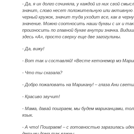
- Да, я их долго сочиняла, у каждой из них свой смыс
значит, слово несет положительную или активную э
черный кружок, значит туда уходит все, как в чер
значение. Можно соотносить наши буквы с их и так
произносить по главной букве внутри значка. Вид
здесь «А», просто сверху еще две загогулины.
- Да, вижу!
- Вот так и составляй! «Весте кетонемор мэ Мари
- Что ты сказала?
- Добро пожаловать на Марикану! – глаза Ани свет
- Красиво звучит!
- Мама, давай поиграем, мы будем мариканцами, то
язык.
- А что! Поиграем! – с готовностью заразилась иде
детьми дома так важны.