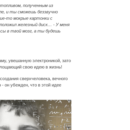
 топливом, полученным из
ле, и ты сможешь беззвучно
ие-то мокрые картонки с
 положил железный диск… - У меня
сы в твой мозг, а ты будешь
маму, увешанную электроникой, зато
площающий свою идею в жизнь!
 создания сверхчеловека, вечного
- он убежден, что в этой идее