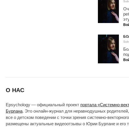
Sub
Оч
ре
эт
Во
БО
Sub
Бо
по
Во
О НАС
Epsychology — официальный проект
портала «Системно-век
Бурлана
. Это онлайн-журнал для неравнодушных родителей,
все о детском поведении с точки зрения системно-векторног
размещены актуальные видеоотзывы о Юрии Бурлане и его т