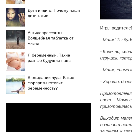
Дети индиго. Почему наши
дети такие
Игры родителей
Антидепрессанты.
Волшебная таблетка от
- Маам! Ты бу
жизни
- Конечно, сей
Я беременный. Такие
игрушек, кото
разные будущие папы
- Маам, сними 
В ожидании чуда. Какие
- Хорошо, дочен
сюрпризы готовит
беременность?
Приготовления
свет… Мама с 
приготовилась
Выходит мален
начинает петь.
за окном, к зв