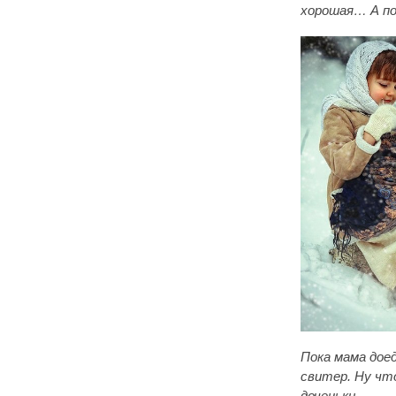
хорошая… А по
Пока мама дое
свитер. Ну чт
доченьки...