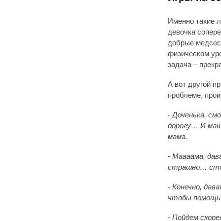
Именно такие л
девочка сопер
добрые медсест
физическом уро
задача – прекр
А вот другой п
проблеме, прои
- Доченька, см
дорогу… И маш
мама.
- Маааама, дав
страшно… ст
- Конечно, дав
чтобы помощь 
- Пойдем скор