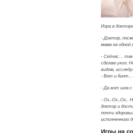
Игра в доктора
- Доктор, посм
мама на одной 
- Сейчас… так.
сделаю укол. Н
видом, исследу
- Вот и бинт…
- Да вот шла с
- Ох..Ох..Ох..
доктор и дост
почти здоровы!
исполненного д
Игры на с