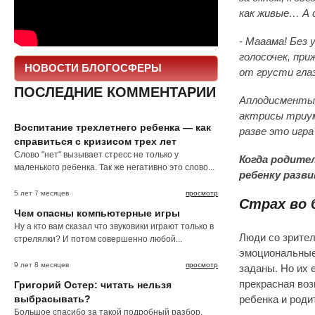
как живые… А 
- Мааама! Без
голосочек, при
НОВОСТИ БЛОГОСФЕРЫ
от грусти гла
ПОСЛЕДНИЕ КОММЕНТАРИИ
Аплодисменты в
актрисы триумф
Воспитание трехлетнего ребенка — как
разве это игр
справиться с кризисом трех лет
Слово "нет" вызывает стресс не только у
Когда родите
маленького ребенка. Так же негативно это слово...
ребенку разв
5 лет 7 месяцев
просмотр
Страх во 
Чем опасны компьютерные игры
Ну а кто вам сказал что звуковики играют только в
Люди со зрите
стрелялки? И потом совершенно любой...
эмоциональные,
9 лет 8 месяцев
просмотр
заданы. Но их 
прекрасная воз
Григорий Остер: читать нельзя
выбрасывать?
ребенка и роди
Большое спасибо за такой подробный разбор.