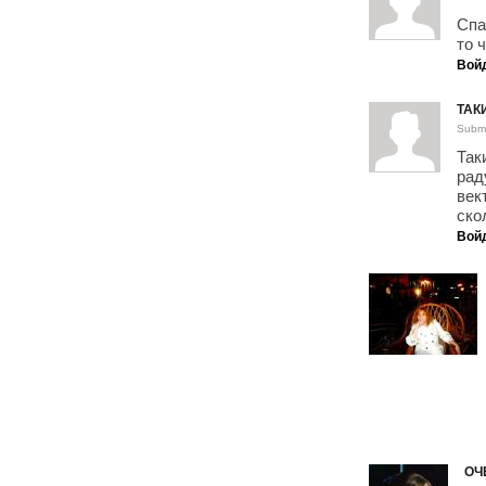
Спа
то 
Вой
ТАК
Submi
Так
рад
век
ско
Вой
ОЧ