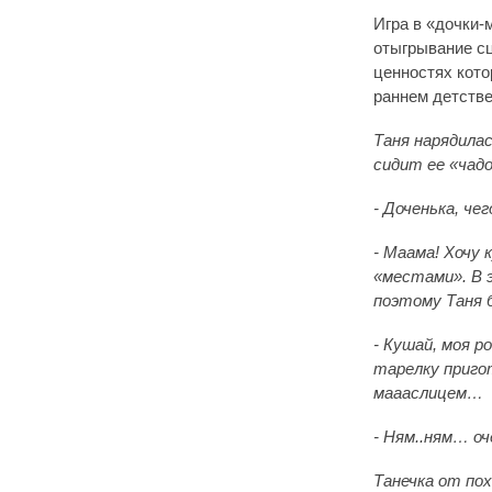
Игра в «дочки-
отыгрывание сц
ценностях котор
раннем детстве
Таня нарядилас
сидит ее «чадо
- Доченька, ч
- Маама! Хочу 
«местами». В 
поэтому Таня 
- Кушай, моя р
тарелку приго
маааслицем…
- Ням..ням… оч
Танечка от по