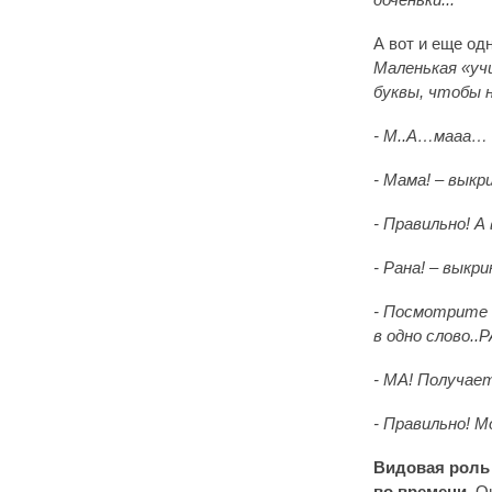
А вот и еще од
Маленькая «уч
буквы, чтобы 
- М..А…мааа… 
- Мама! – выкр
- Правильно! А
- Рана! – выкр
- Посмотрите 
в одно слово..Р
- МА! Получае
- Правильно! 
Видовая роль
во времени
. О