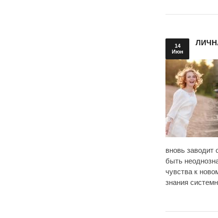
ЛИЧН
14
Июн
вновь заводит 
быть неоднозна
чувства к ново
знания системн