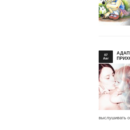
АДАП
07
ПРИХ
Авг
выслушивать о 