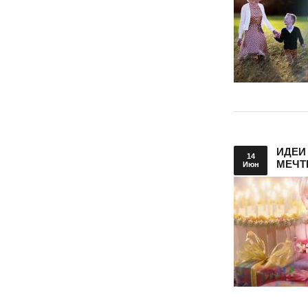
ИДЕИ
14
МЕЧТ
Июн