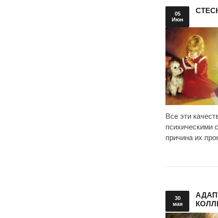
СТЕС
05
Июн
Все эти качес
психическими с
причина их про
АДАП
30
КОЛЛ
мая