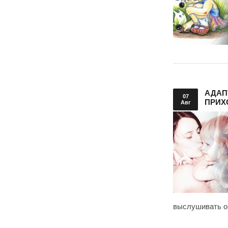
АДАП
07
ПРИХ
Авг
выслушивать о 