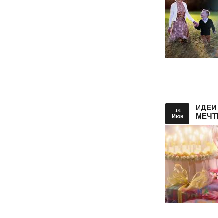
ИДЕИ
14
МЕЧТ
Июн