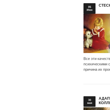
СТЕС
05
Июн
Все эти качес
психическими с
причина их про
АДАП
30
КОЛЛ
мая