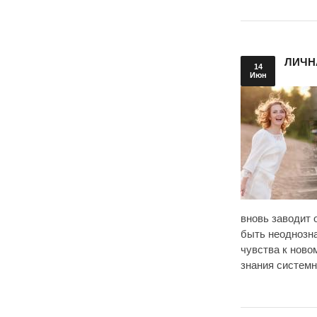
ЛИЧН
14
Июн
вновь заводит 
быть неоднозна
чувства к ново
знания системн