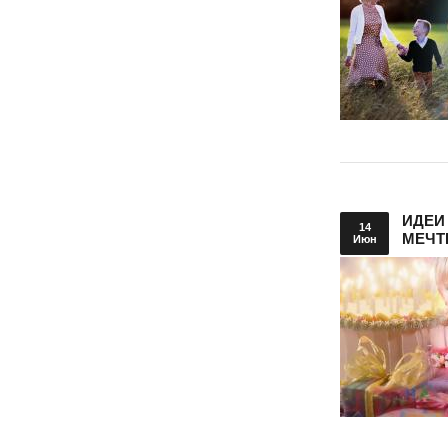
ИДЕИ
14
МЕЧТ
Июн