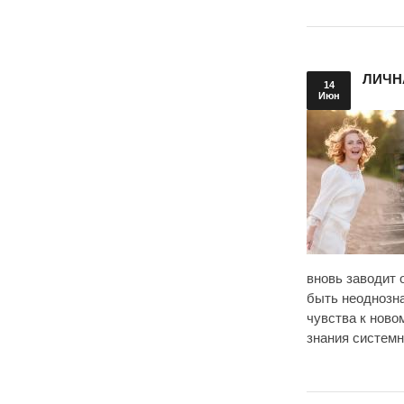
ЛИЧН
14
Июн
вновь заводит 
быть неоднозна
чувства к ново
знания системн