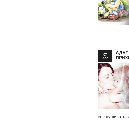
АДАП
07
ПРИХ
Авг
выслушивать о 