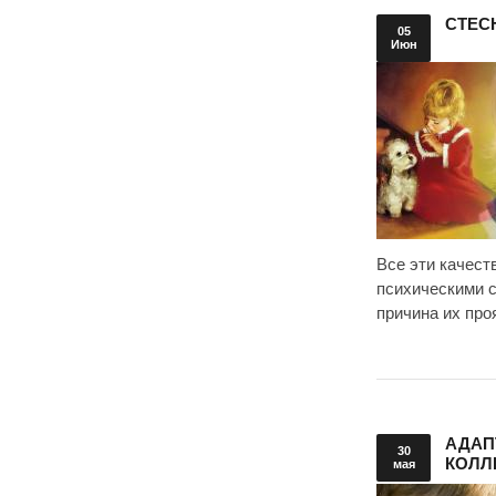
СТЕС
05
Июн
Все эти качес
психическими с
причина их про
АДАП
30
КОЛЛ
мая