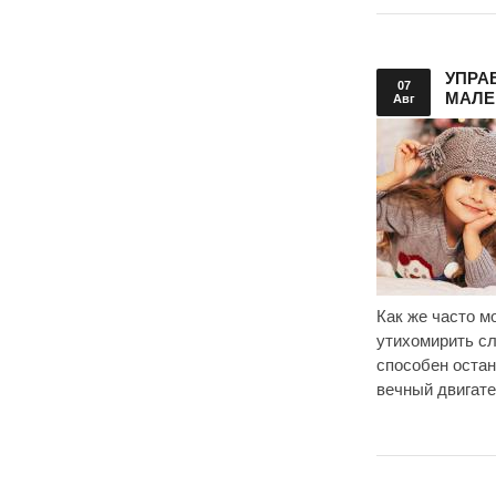
УПРА
07
МАЛЕ
Авг
Как же часто 
утихомирить сл
способен остан
вечный двигате