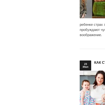
ребенке страх 
пробуждают чув
воображение.
КАК 
23
Июл