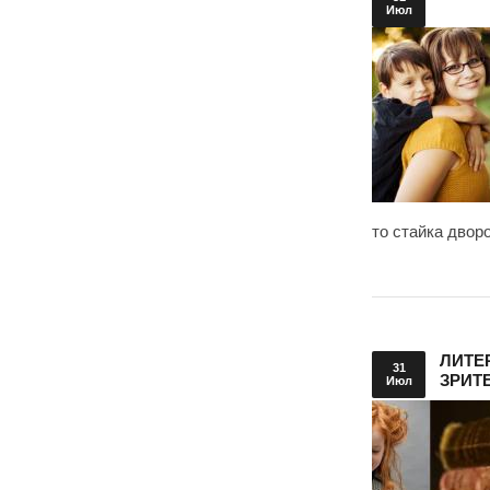
Июл
то стайка двор
ЛИТЕ
31
ЗРИТ
Июл