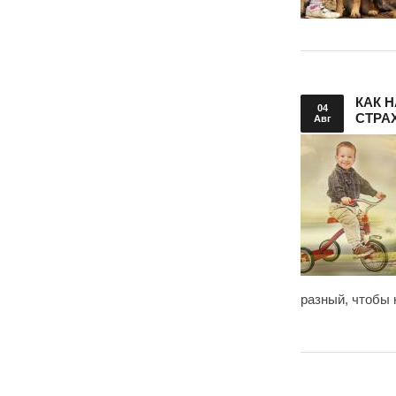
КАК 
04
СТРА
Авг
разный, чтобы 