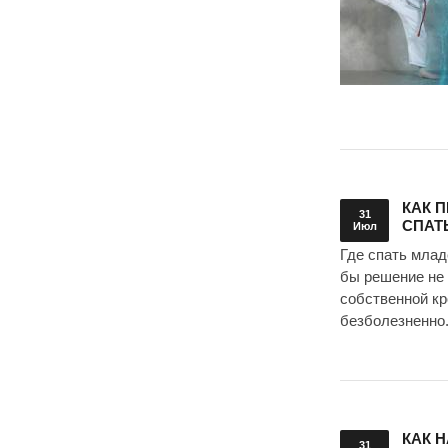
КАК 
31
СПАТ
Июл
Где спать млад
бы решение не 
собственной кр
безболезненно
КАК 
31