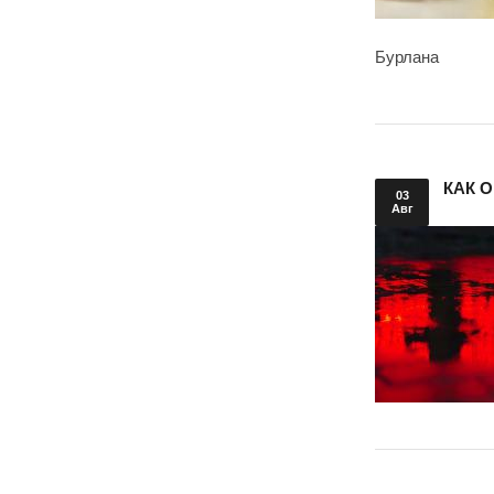
Бурлана
КАК 
03
Авг