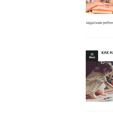
задаткам ребен
КАК 
31
Июл