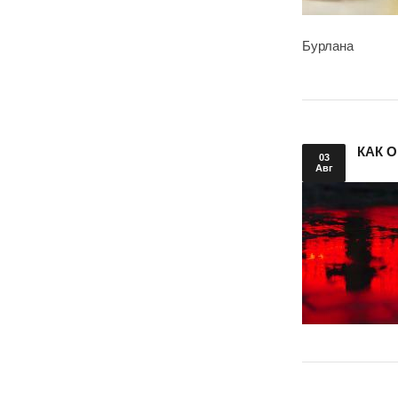
Бурлана
КАК 
03
Авг