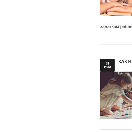
задаткам ребен
КАК 
31
Июл