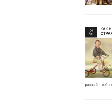
КАК 
04
СТРА
Авг
разный, чтобы 