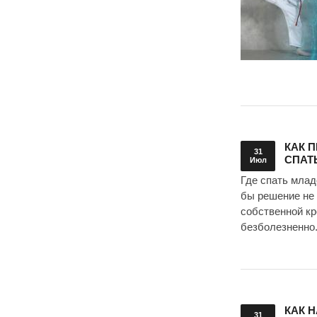
КАК 
31
СПАТ
Июл
Где спать млад
бы решение не 
собственной кр
безболезненно
КАК 
31