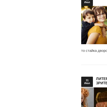
Июл
то стайка двор
ЛИТЕ
31
ЗРИТ
Июл