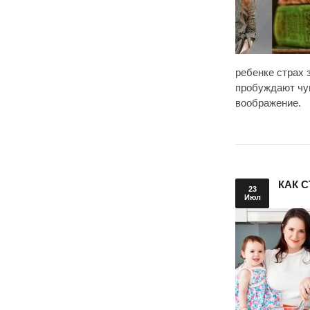
ребенке страх 
пробуждают чув
воображение.
КАК 
23
Июл