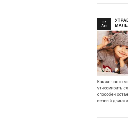
УПРА
07
МАЛЕ
Авг
Как же часто 
утихомирить сл
способен остан
вечный двигате